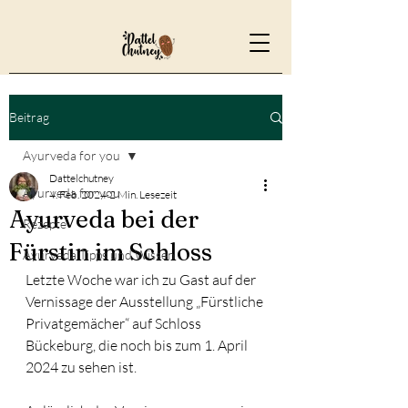
Beitrag
Ayurveda for you
Dattelchutney
Ayurveda for you
4. Feb. 2024
2 Min. Lesezeit
Ayurveda bei der
Rezepte
Fürstin im Schloss
Ayurveda Tipps und Wissen
Letzte Woche war ich zu Gast auf der 
Vernissage der Ausstellung „Fürstliche 
Privatgemächer“ auf Schloss 
Bückeburg, die noch bis zum 1. April 
2024 zu sehen ist.