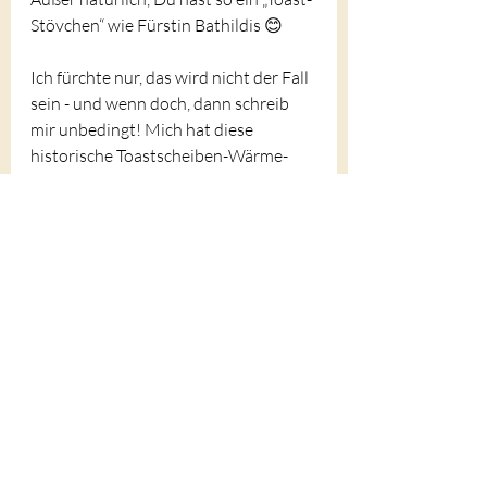
Stövchen“ wie Fürstin Bathildis 😊
Ich fürchte nur, das wird nicht der Fall 
sein - und wenn doch, dann schreib 
mir unbedingt! Mich hat diese 
historische Toastscheiben-Wärme-
Vorrichtung nämlich unglaublich 
fasziniert.
Aktuelle Beiträge
Alle ansehen