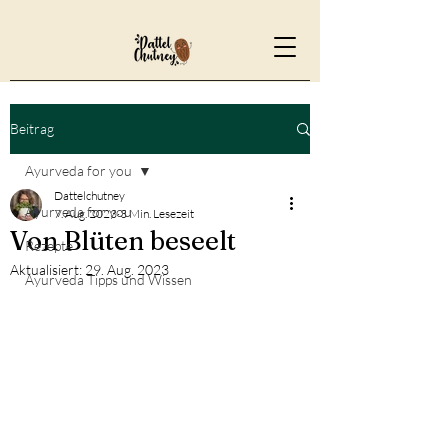
Beitrag
Ayurveda for you
Dattelchutney
Ayurveda for you
7. Aug. 2023
3 Min. Lesezeit
Von Blüten beseelt
Rezepte
Aktualisiert:
29. Aug. 2023
Ayurveda Tipps und Wissen