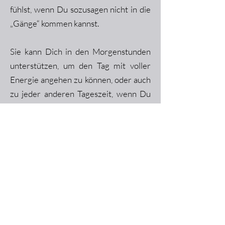
fühlst, wenn Du sozusagen nicht in die
„Gänge“ kommen kannst.
Sie kann Dich in den Morgenstunden
unterstützen, um den Tag mit voller
Energie angehen zu können, oder auch
zu jeder anderen Tageszeit, wenn Du
das Gefühl hast, dass Dir die nötige
Antriebsenergie fehlt, um Deine Ziele
zu verfolgen oder umzusetzen.
Diese Mischung ist der Antagonist, um
das Stabilitätsprinzip, die
überschüssige Kapha-Energie
auszugleichen.