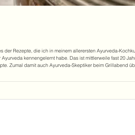
s der Rezepte, die ich in meinem allerersten Ayurveda-Kochk
Ayurveda kennengelernt habe. Das ist mittlerweile fast 20 Jah
epte. Zumal damit auch Ayurveda-Skeptiker beim Grillabend ü
zu Dal und Gemüse, aber eben auch zu Fleisch. Du brauchst daf