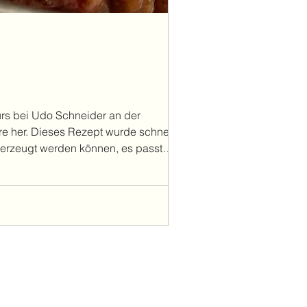
urs bei Udo Schneider an der
re her. Dieses Rezept wurde schnell bei
berzeugt werden können, es passt
ür : 150 g Datteln 1 Zwiebel Saft v